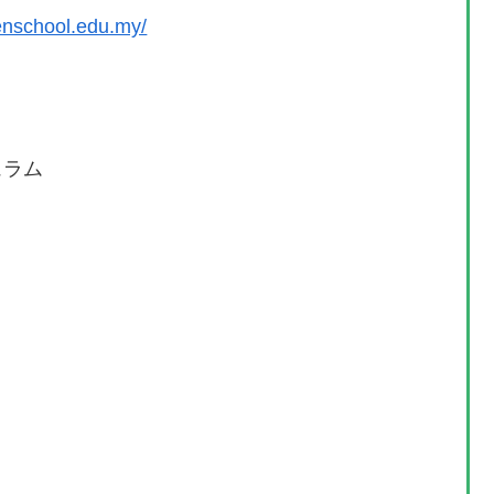
enschool.edu.my/
ラム