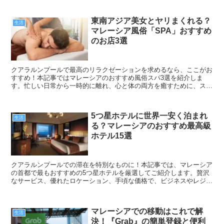
東南アジア美女とヤリまくれる？
生活
マレーシア風俗「SPA」おすすめ
のお店3選
クアラルンプールで最高のリラクゼーションを求めるなら、ここがお
すすめ！本記事ではマレーシアのおすすめ風俗スパ3選を紹介しま
す。忙しい日常から一時的に離れ、心と体の両方を癒すために、スパ
選びはとても重要です。贅沢な時間を提供する、人気のスパ体験をご
覧ください！
5つ星ホテルに世界一安く泊まれ
生活
る？マレーシアのおすすめ最高級
ホテル15選
クアラルンプールでの滞在を特別なものに！本記事では、マレーシア
の首都で最もおすすめの5つ星ホテルを厳選してご紹介します。贅沢
なサービス、優れたロケーション、手頃な価格で、ビジネスやレジャ
ーに最適なホテルを見つけましょう。クアラルンプールで世界一安く
泊まれる最高級ホテルの情報をお探しの方必見です！
マレーシアでの移動はこれで解
生活
決！『Grab』の簡単登録と便利