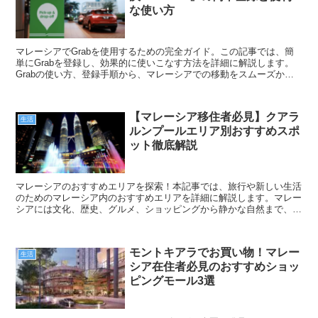
な使い方
マレーシアでGrabを使用するための完全ガイド。この記事では、簡
単にGrabを登録し、効果的に使いこなす方法を詳細に解説します。
Grabの使い方、登録手順から、マレーシアでの移動をスムーズかつ
効率的にするための貴重なヒントまで、Grab利用者に必要な情報が
満載。マレーシアでの移動がこれでぐっと楽になります！
【マレーシア移住者必見】クアラ
生活
ルンプールエリア別おすすめスポ
ット徹底解説
マレーシアのおすすめエリアを探索！本記事では、旅行や新しい生活
のためのマレーシア内のおすすめエリアを詳細に解説します。マレー
シアには文化、歴史、グルメ、ショッピングから静かな自然まで、多
様な魅力があります。各エリアの特色を把握し、マレーシアの隠れた
スポットを発見しましょう！
モントキアラでお買い物！マレー
生活
シア在住者必見のおすすめショッ
ピングモール3選