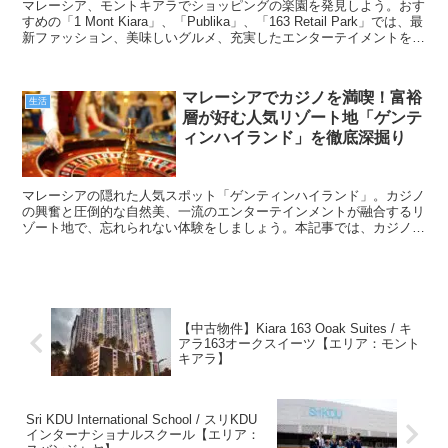
マレーシア、モントキアラでショッピングの楽園を発見しよう。おす
すめの「1 Mont Kiara」、「Publika」、「163 Retail Park」では、最
新ファッション、美味しいグルメ、充実したエンターテイメントを一
箇所で体験できます。モントキアラの隠れた魅力を探索し、忘れられ
ない買い物体験をしてください。
マレーシアでカジノを満喫！富裕
生活
層が好む人気リゾート地「ゲンテ
ィンハイランド」を徹底深掘り
マレーシアの隠れた人気スポット「ゲンティンハイランド」。カジノ
の興奮と圧倒的な自然美、一流のエンターテインメントが融合するリ
ゾート地で、忘れられない体験をしましょう。本記事では、カジノ愛
好家も自然派も満足するゲンティンハイランドの魅力を深掘りしま
す！
【中古物件】Kiara 163 Ooak Suites / キ
アラ163オークスイーツ【エリア：モント
キアラ】
Sri KDU International School / スリKDU
インターナショナルスクール【エリア：