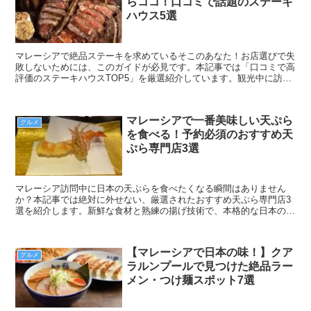
らココ！口コミで話題のステーキ
ハウス5選
マレーシアで絶品ステーキを求めているそこのあなた！お店選びで失
敗しないためには、このガイドが必見です。本記事では「口コミで高
評価のステーキハウスTOP5」を厳選紹介しています。観光中に訪れ
たい、マレーシアのおすすめステーキレストランを探索し、究極の肉
料理体験をお楽しみください！
マレーシアで一番美味しい天ぷら
グルメ
を食べる！予約必須のおすすめ天
ぷら専門店3選
マレーシア訪問中に日本の天ぷらを食べたくなる瞬間はありません
か？本記事では絶対に外せない、厳選されたおすすめ天ぷら専門店3
選を紹介します。新鮮な食材と熟練の揚げ技術で、本格的な日本の味
をマレーシアで堪能できます。観光での素敵な食体験をお探しの方に
最適な情報を提供。
【マレーシアで日本の味！】クア
グルメ
ラルンプールで見つけた絶品ラー
メン・つけ麺スポット7選