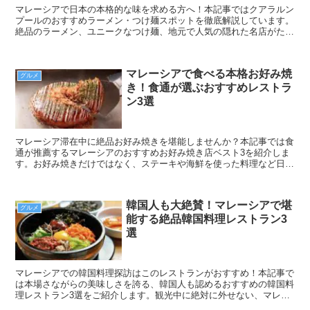
マレーシアで日本の本格的な味を求める方へ！本記事ではクアラルン
プールのおすすめラーメン・つけ麺スポットを徹底解説しています。
絶品のラーメン、ユニークなつけ麺、地元で人気の隠れた名店がたく
さんあります。マレーシアでの素敵なラーメン体験を、心ゆくまでお
楽しみください！
マレーシアで食べる本格お好み焼
グルメ
き！食通が選ぶおすすめレストラ
ン3選
マレーシア滞在中に絶品お好み焼きを堪能しませんか？本記事では食
通が推薦するマレーシアのおすすめお好み焼き店ベスト3を紹介しま
す。お好み焼きだけではなく、ステーキや海鮮を使った料理など日本
の味を求める観光客に、最高の食体験を提供します。是非一度は訪問
してみてください！
韓国人も大絶賛！マレーシアで堪
グルメ
能する絶品韓国料理レストラン3
選
マレーシアでの韓国料理探訪はこのレストランがおすすめ！本記事で
は本場さながらの美味しさを誇る、韓国人も認めるおすすめの韓国料
理レストラン3選をご紹介します。観光中に絶対に外せない、マレー
シアで人気の韓国料理店で、伝統的な美味しさを堪能しましょう。